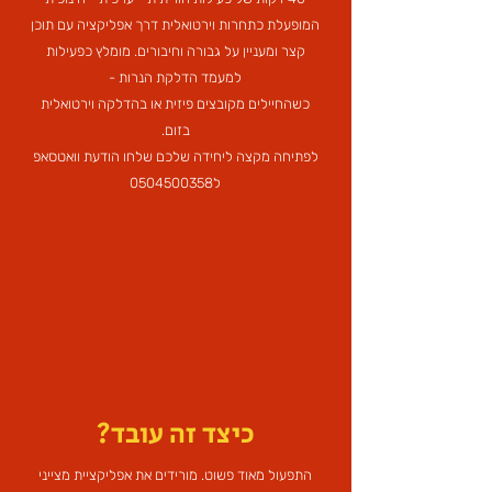
המופעלת כתחרות וירטואלית דרך אפליקציה עם תוכן
קצר ומעניין על גבורה וחיבורים. מומלץ כפעילות
למעמד הדלקת הנרות -
כשהחיילים מקובצים פיזית או בהדלקה וירטואלית
בזום.
לפתיחה מקצה ליחידה שלכם שלחו הודעת וואטסאפ
ל0504500358
כיצד זה עובד?
התפעול מאוד פשוט. מורידים את אפליקציית מצייני