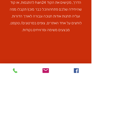
הדרך, מקישים את הקוד han24 להתנסות, או קוד
שהיחידה שלכם פתחהוהכל כבר מוכן! תקבלו מפה
ועליה תחנות אודות חנוכה וגבורה לאורך הדורות.
לוחצים על אחד האתרים, צופים בסרטונים/ טקסט,
מבצעים משימה ומרוויחים נקודות.
פתחו מקצה יחידתי!
אנו ממליצים לפתוח מקצה יחידה. מקצה נפרד שכזה
מאפשר למסגרת כלים של חוסן - כאשר את תשובות
המשתתפים יקבלו המפקדים - שינהלו עם התשובות